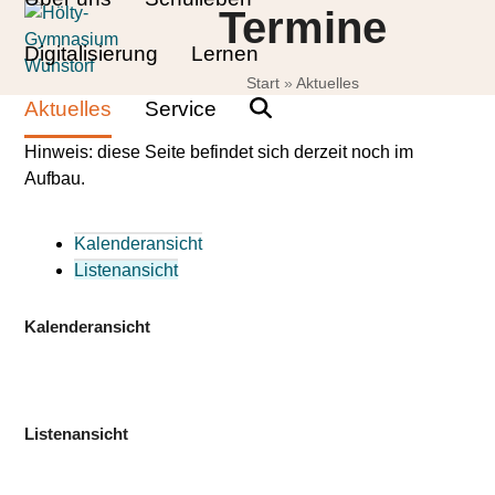
Skip
Open
Close
Termine
to
mobile
mobile
Digitalisierung
Lernen
content
Start
»
Aktuelles
menu
menu
Aktuelles
Service
Hinweis: diese Seite befindet sich derzeit noch im
Aufbau.
Kalenderansicht
Listenansicht
Kalenderansicht
Listenansicht