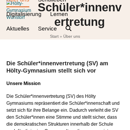
Skip
Open
Close
Schüler*innenv
to
mobile
mobile
Digitalisierung
Lernen
content
ertretung
menu
menu
Aktuelles
Service
Start
»
Über uns
Die Schüler*innenvertretung (SV) am
Hölty-Gymnasium stellt sich vor
Unsere Mission
Die Schüler*innenvertretung (SV) des Hölty
Gymnasiums repräsentiert die Schüler*innenschaft und
setzt sich für ihre Belange ein. Dadurch verleiht die SV
den Schüler*innen eine Stimme und stellt sicher, dass
die demokratischen Strukturen innerhalb der Schule