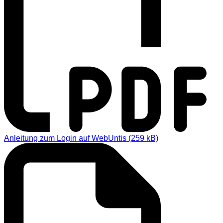
Anleitung zum Login auf WebUntis (259 kB)