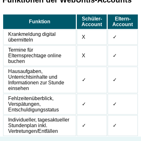
Schüler-
Eltern-
Funktion
Account
Account
Krankmeldung digital
X
✓
übermitteln
Termine für
Elternsprechtage online
X
✓
buchen
Hausaufgaben,
Unterrichtsinhalte und
✓
✓
Informationen zur Stunde
einsehen
Fehlzeitenüberblick,
Verspätungen,
✓
✓
Entschuldigungsstatus
Individueller, tagesaktueller
Stundenplan inkl.
✓
✓
Vertretungen/Entfällen