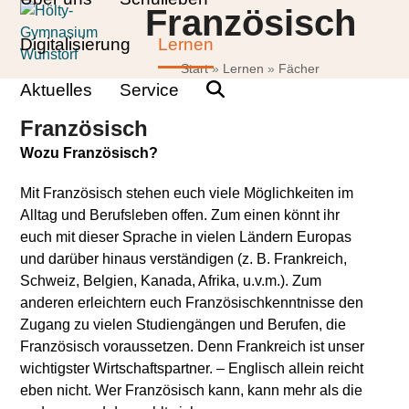
Skip
Open
Close
Französisch
to
mobile
mobile
Digitalisierung
Lernen
content
Start
»
Lernen
»
Fächer
menu
menu
Aktuelles
Service
Französisch
Wozu Französisch?
Mit Französisch stehen euch viele Möglichkeiten im
Alltag und Berufsleben offen. Zum einen könnt ihr
euch mit dieser Sprache in vielen Ländern Europas
und darüber hinaus verständigen (z. B. Frankreich,
Schweiz, Belgien, Kanada, Afrika, u.v.m.). Zum
anderen erleichtern euch Französischkenntnisse den
Zugang zu vielen Studiengängen und Berufen, die
Französisch voraussetzen. Denn Frankreich ist unser
wichtigster Wirtschaftspartner. – Englisch allein reicht
eben nicht. Wer Französisch kann, kann mehr als die