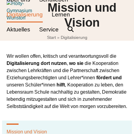
Skip
Open
Close
Mission und
to
mobile
mobile
Digitalisierung
Lernen
content
Vision
menu
menu
Aktuelles
Service
Start
»
Digitalisierung
Wir wollen offen, kritisch und verantwortungsvoll die
Digitalisierung dort nutzen
,
wo sie
die Kooperation
zwischen Lehrkräften und die Partnerschaft zwischen
Erziehungsberechtigten und Lehrer*innen
fördert
und
unseren Schüler*innen
hilft
, Kooperation zu leben, den
Lebensraum Schule nachhaltig zu gestalten, Demokratie
lebendig mitzugestalten und sich in zunehmender
Selbstständigkeit auf die Welt von morgen vorzubereiten.
Mission und Vision