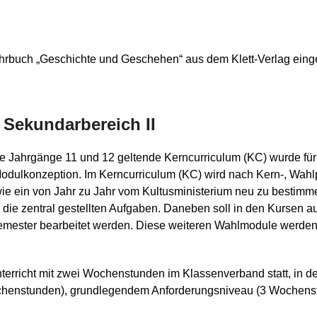
ehrbuch „Geschichte und Geschehen“ aus dem Klett-Verlag einge
 Sekundarbereich II
ie Jahrgänge 11 und 12 geltende Kerncurriculum (KC) wurde für
 Modulkonzeption. Im Kerncurriculum (KC) wird nach Kern-, Wah
wie ein von Jahr zu Jahr vom Kultusministerium neu zu bestimm
 die zentral gestellten Aufgaben. Daneben soll in den Kursen 
Semester bearbeitet werden. Diese weiteren Wahlmodule werde
nterricht mit zwei Wochenstunden im Klassenverband statt, in d
chenstunden), grundlegendem Anforderungsniveau (3 Wochens