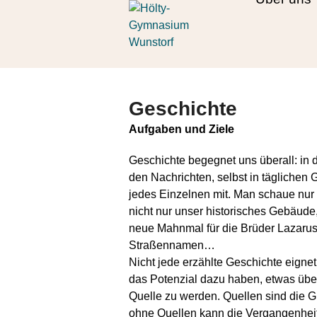
Skip
Open
Close
to
mobile
mobile
content
menu
menu
Geschichte
Aufgaben und Ziele
Geschichte begegnet uns überall: in d
den Nachrichten, selbst in täglichen
jedes Einzelnen mit. Man schaue nur
nicht nur unser historisches Gebäude
neue Mahnmal für die Brüder Lazarus,
Straßennamen…
Nicht jede erzählte Geschichte eignet
das Potenzial dazu haben, etwas übe
Quelle zu werden. Quellen sind die 
ohne Quellen kann die Vergangenheit 