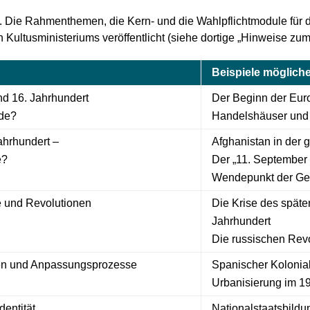
nt. Die Rahmenthemen, die Kern- und die Wahlpflichtmodule für 
Kultusministeriums veröffentlicht (siehe dortige „Hinweise zum 
Beispiele möglic
nd 16. Jahrhundert
Der Beginn der Euro
nde?
Handelshäuser und
ahrhundert –
Afghanistan in der g
e?
Der „11. September 
Wendepunkt der Ge
 und Revolutionen
Die Krise des späten
Jahrhundert
Die russischen Rev
n und Anpassungsprozesse
Spanischer Kolonia
Urbanisierung im 19
dentität
Nationalstaatsbildu