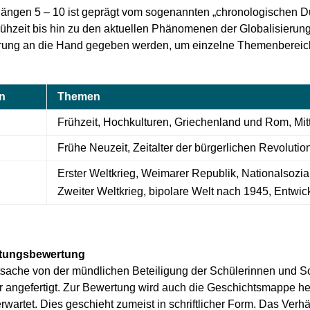
rgängen 5 – 10 ist geprägt vom sogenannten „chronologischen D
hzeit bis hin zu den aktuellen Phänomenen der Globalisierung 
ierung an die Hand gegeben werden, um einzelne Themenbereic
n
Themen
Frühzeit, Hochkulturen, Griechenland und Rom, Mitt
Frühe Neuzeit, Zeitalter der bürgerlichen Revolution
Erster Weltkrieg, Weimarer Republik, Nationalsozi
Zweiter Weltkrieg, bipolare Welt nach 1945, Entwic
istungsbewertung
ptsache von der mündlichen Beteiligung der Schülerinnen und Sch
ahr angefertigt. Zur Bewertung wird auch die Geschichtsmappe 
artet. Dies geschieht zumeist in schriftlicher Form. Das Verhäl