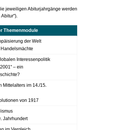
die jeweiligen Abiturjahrgänge werden
Abitur“).
her Themenmodule
päisierung der Welt
 Handelsmächte
lobalen Interessenpolitik
2001“ – ein
schichte?
 Mittelalters im 14./15.
olutionen von 1917
lismus
. Jahrhundert
ng im Vergleich