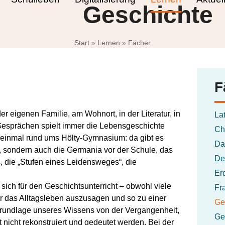
Geschichte
Start
»
Lernen
»
Fächer
F
er eigenen Familie, am Wohnort, in der Literatur, in
La
 Gesprächen spielt immer die Lebensgeschichte
Ch
 einmal rund ums Hölty-Gymnasium: da gibt es
Da
, sondern auch die Germania vor der Schule, das
De
 die „Stufen eines Leidensweges“, die
Er
 sich für den Geschichtsunterricht – obwohl viele
Fr
r das Alltagsleben auszusagen und so zu einer
Ge
Grundlage unseres Wissens von der Vergangenheit,
Ge
nicht rekonstruiert und gedeutet werden. Bei der