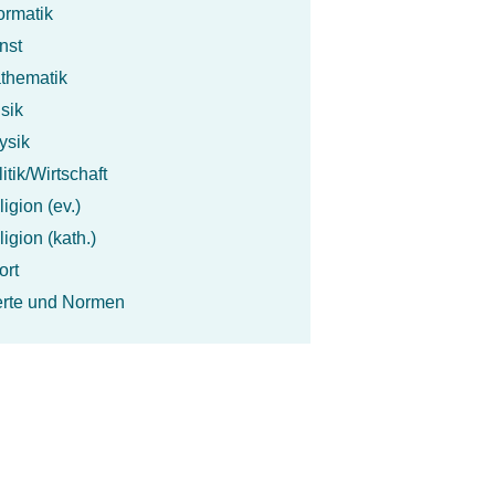
formatik
nst
thematik
sik
ysik
itik/Wirtschaft
igion (ev.)
igion (kath.)
ort
rte und Normen