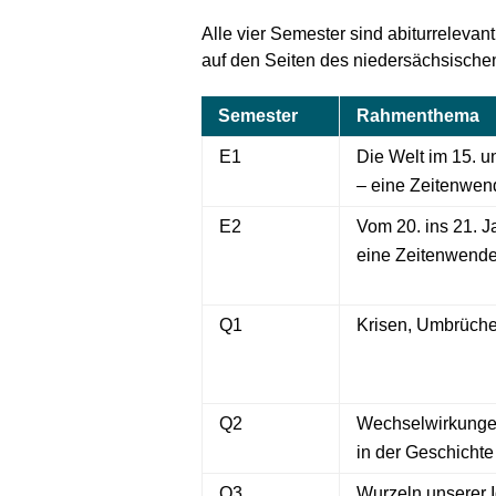
Alle vier Semester sind abiturreleva
auf den Seiten des niedersächsischen 
Semester
Rahmenthema
E1
Die Welt im 15. u
– eine Zeitenwe
E2
Vom 20. ins 21. J
eine Zeitenwend
Q1
Krisen, Umbrüche
Q2
Wechselwirkunge
in der Geschichte
Q3
Wurzeln unserer I