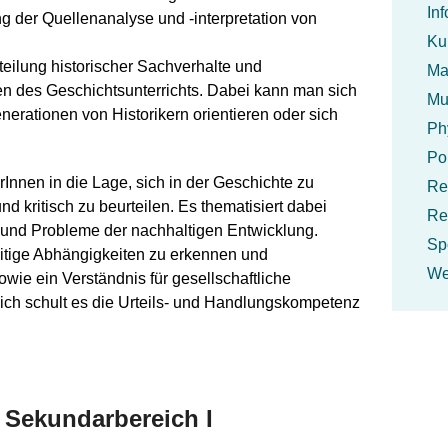
In
ng der Quellenanalyse und -interpretation von
Ku
teilung historischer Sachverhalte und
Ma
n des Geschichtsunterrichts. Dabei kann man sich
Mu
nerationen von Historikern orientieren oder sich
Ph
Pol
Innen in die Lage, sich in der Geschichte zu
Rel
d kritisch zu beurteilen. Es thematisiert dabei
Rel
lt und Probleme der nachhaltigen Entwicklung.
Sp
eitige Abhängigkeiten zu erkennen und
We
ie ein Verständnis für gesellschaftliche
ich schult es die Urteils- und Handlungskompetenz
 Sekundarbereich I