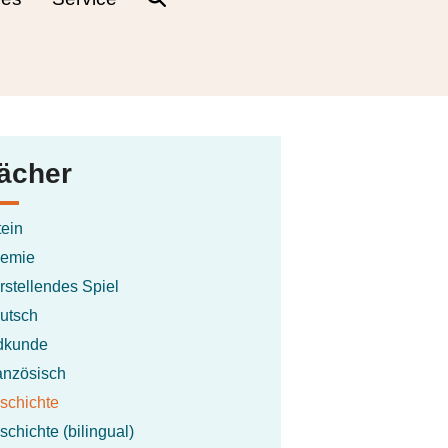
ächer
tein
emie
rstellendes Spiel
utsch
dkunde
anzösisch
schichte
schichte (bilingual)