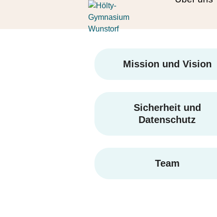
Skip
Open
Close
to
mobile
mobile
content
menu
menu
Mission und Vision
Sicherheit und
Datenschutz
Team