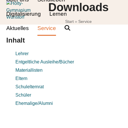
Skip
Open
Close
Downloads
to
mobile
mobile
Digitalisierung
Lernen
content
Start
»
Service
menu
menu
Aktuelles
Service
Inhalt
Lehrer
Entgeltliche Ausleihe/Bücher
Materiallisten
Eltern
Schulelternrat
Schüler
Ehemalige/Alumni