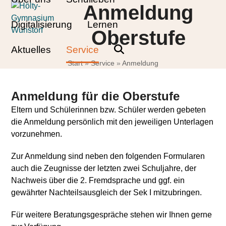
Skip
Open
Close
Anmeldung
to
mobile
mobile
Digitalisierung
Lernen
content
Oberstufe
menu
menu
Aktuelles
Service
Start
»
Service
»
Anmeldung
Anmeldung für die Oberstufe
Eltern und Schülerinnen bzw. Schüler werden gebeten
die Anmeldung persönlich mit den jeweiligen Unterlagen
vorzunehmen.
Zur Anmeldung sind neben den folgenden Formularen
auch die Zeugnisse der letzten zwei Schuljahre, der
Nachweis über die 2. Fremdsprache und ggf. ein
gewährter Nachteilsausgleich der Sek I mitzubringen.
Für weitere Beratungsgespräche stehen wir Ihnen gerne