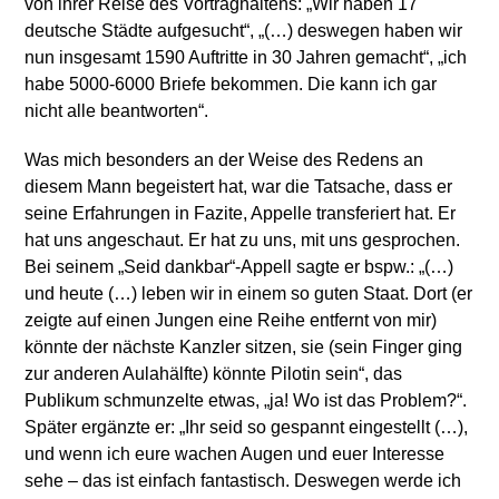
von ihrer Reise des Vortraghaltens: „Wir haben 17
deutsche Städte aufgesucht“, „(…) deswegen haben wir
nun insgesamt 1590 Auftritte in 30 Jahren gemacht“, „ich
habe 5000-6000 Briefe bekommen. Die kann ich gar
nicht alle beantworten“.
Was mich besonders an der Weise des Redens an
diesem Mann begeistert hat, war die Tatsache, dass er
seine Erfahrungen in Fazite, Appelle transferiert hat. Er
hat uns angeschaut. Er hat zu uns, mit uns gesprochen.
Bei seinem „Seid dankbar“-Appell sagte er bspw.: „(…)
und heute (…) leben wir in einem so guten Staat. Dort (er
zeigte auf einen Jungen eine Reihe entfernt von mir)
könnte der nächste Kanzler sitzen, sie (sein Finger ging
zur anderen Aulahälfte) könnte Pilotin sein“, das
Publikum schmunzelte etwas, „ja! Wo ist das Problem?“.
Später ergänzte er: „Ihr seid so gespannt eingestellt (…),
und wenn ich eure wachen Augen und euer Interesse
sehe – das ist einfach fantastisch. Deswegen werde ich