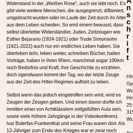
A
Widerstand in der „Weißen Rose“, auch sie lebt noch. Es
n
gibt viele weitere Menschen, die ausgegrenzt, diffamiert,
s
umgebracht wurden oder im Laufe der Zeit durch ihr Alter
c
aus dem Leben scheiden. So wird einem bewusst, dass
h
selbst überlebte Widerständler, Juden, Zeitzeugen wie
r
Esther Bejarano (1924-1921) oder Trude Simonsohn
i
(1921-2022) auch nur ein endliches Leben haben. Sie
f
überleben teils, leben weiter, schreiben Bücher, halten
t
Vorträge, haben in ihren 90ern, manchmal sogar 100ern
noch Bedürfnis und Kraft, ihre Geschichte zu erzählen,
doch irgendwann kommt der Tag, wo der letzte Zeuge
Höl
aus der Zeit des Hitler-Regimes aufhört zu leben.
Gy
Wu
Selbst wenn das jedoch eingetroffen sein wird, wird es
Hi
Zeugen der Zeugen geben. Und einen davon durfte ich
25
inmitten einer von Achtklässlern vollgefüllten Aula sein,
31
sowie viele höhere Jahrgänge in der Videokonferenz.
Wu
Ivar Buterfas-Frankenthal und seine Frau waren dort. Als
12-Jähriger zum Ende des Krieges war er zwar noch