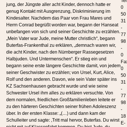
Tel
jung, der Jüngste aller acht Kinder, dennoch hatte er
0
genug Kontakt mit Ausgrenzung, Diskriminierung im
50
Kindesalter. Nachdem das Paar von Frau Mares und
31
Herrn Conrad begrüßt worden war, begann der Hanseat
-
unbefangen von sich und seiner Geschichte zu erzählen.
77
„Mein Vater war Jude, meine Mutter christlich“, begann
98
Buterfas-Frankenthal zu erklären, „demnach waren wir,
-
die acht Kinder, nach den Nürnberger Rassegesetzen
0
Halbjuden. Und Untermenschen“. Er stieg ein und
Fa
begann seine erste längere Geschichte damit, von jedem
0
seiner Geschwister zu erzählen; von Ursel, Kurt, Alice,
50
Rolf und den anderen. Davon, wie sein Vater später ins
31
KZ Sachsenhausen gebracht wurde und wie seine
-
Schwester Ursel ihm alles zu erklären versuchte. Von
77
dem normalen, friedlichen Großfamilienleben leitete er
98
zu den härteren Geschichten seiner frühen Adoleszenz
-
über. In der ersten Klasse: „(…) und dann kam der
18
Schulleiter und sagte: ,Tritt mal hervor, Buterfas. Du wirst
E-
nicht mit auf Klassenfahrt kommen. Du bist Jude, du