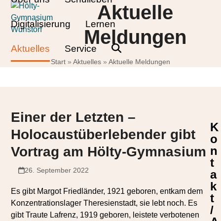
Skip
Open
Close
Aktuelle
to
mobile
mobile
Digitalisierung
Lernen
content
Meldungen
menu
menu
Aktuelles
Service
Start
»
Aktuelles
»
Aktuelle Meldungen
Einer der Letzten –
K
Holocaustüberlebender gibt
o
Vortrag am Hölty-Gymnasium
n
t
26. September 2022
a
k
Es gibt Margot Friedländer, 1921 geboren, entkam dem
t
Konzentrationslager Theresienstadt, sie lebt noch. Es
/
gibt Traute Lafrenz, 1919 geboren, leistete verbotenen