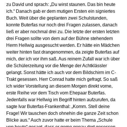
zu David und sprach: „Du wirst staunen. Das bin heute
ich.“ Danach gab er dem mutigen Ersten ein signiertes
Buch. Weit über die geplanten zwei Schulstunden,
konnte Buterfas nur noch drei Fragen zulassen, danach
ließ er aber nochmal drei zu. Die letzte der ersten letzten
drei Fragen sollte von dem auf der Bühne stehendem
Herrn Hellwig ausgesucht werden. Er hätte ein Mädchen
weiter hinten fast drangenommen, da zeigte Buterfas auf
mich, der ich vor ihm saß. Aus reinem Zufall war ich über
die Schülerzeitung vor die Menge der Achtklässler
gelangt. Sonst hätte ich auch vor dem Bildschirm im C-
Trakt gesessen. Herr Conrad hatte mich gefragt. So saß
ich wider Vorstellung an diesem Morgen direkt vorne,
erste Reihe vor dem Tisch vom Ehepaar Buterfas.
Jedenfalls war Hellwig im Begriff hinten aufzurufen, da
sagte Ivar Buterfas-Frankenthal: „Komm. Stell deine
Frage! Wir tauschen doch ohnehin die ganze Zeit schon
Blicke aus.“ Auch zuvor hatte er beim Thema „Schule
von heute“ gesagt, dass er gerne genau dort gesessen