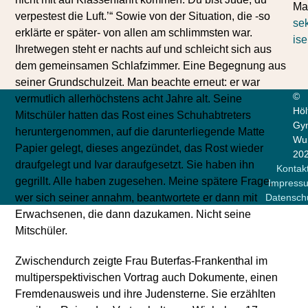
Mai
verpestest die Luft.’“ Sowie von der Situation, die -so
se
erklärte er später- von allen am schlimmsten war.
ise
Ihretwegen steht er nachts auf und schleicht sich aus
dem gemeinsamen Schlafzimmer. Eine Begegnung aus
seiner Grundschulzeit. Man beachte erneut: er war
©
vermutlich allerhöchstens acht Jahre alt. Seine
Höl
Mitschüler hatten das Rost eines Schuhabtreters
Gy
heruntergenommen, auf die darunterliegende Matte
Wun
Papier gelegt, dieses angezündet, das Rost wieder
20
draufgelegt und Ivar daraufgesetzt. Sie haben ihn
Kontak
gegrillt. Alle haben zugesehen. Meine spätere Frage,
Impress
wer sich seiner annahm, beantwortete er dann mit
Datensch
Erwachsenen, die dann dazukamen. Nicht seine
Mitschüler.
Zwischendurch zeigte Frau Buterfas-Frankenthal im
multiperspektivischen Vortrag auch Dokumente, einen
Fremdenausweis und ihre Judensterne. Sie erzählten