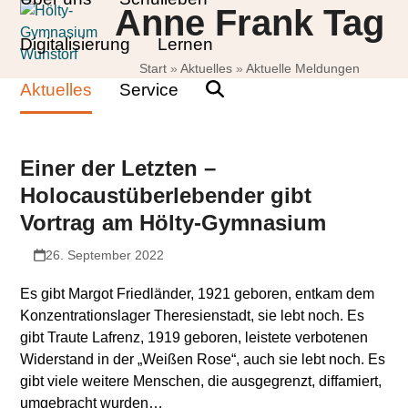
Skip
Open
Close
Anne Frank Tag
to
mobile
mobile
Digitalisierung
Lernen
content
Start
»
Aktuelles
»
Aktuelle Meldungen
menu
menu
Aktuelles
Service
Einer der Letzten –
Holocaustüberlebender gibt
Vortrag am Hölty-Gymnasium
26. September 2022
Es gibt Margot Friedländer, 1921 geboren, entkam dem
Konzentrationslager Theresienstadt, sie lebt noch. Es
gibt Traute Lafrenz, 1919 geboren, leistete verbotenen
Widerstand in der „Weißen Rose“, auch sie lebt noch. Es
gibt viele weitere Menschen, die ausgegrenzt, diffamiert,
umgebracht wurden…