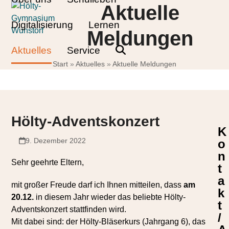
Skip
Open
Close
Aktuelle
to
mobile
mobile
Digitalisierung
Lernen
content
Meldungen
menu
menu
Aktuelles
Service
Start
»
Aktuelles
»
Aktuelle Meldungen
Hölty-Adventskonzert
K
9. Dezember 2022
o
n
Sehr geehrte Eltern,
t
a
mit großer Freude darf ich Ihnen mitteilen, dass
am
k
20.12.
in diesem Jahr wieder das beliebte Hölty-
t
Adventskonzert stattfinden wird.
/
Mit dabei sind: der Hölty-Bläserkurs (Jahrgang 6), das