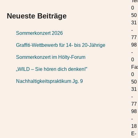
Tel
0
Neueste Beiträge
50
31
-
Sommerkonzert 2026
77
98
Graffiti-Wettbewerb für 14- bis 20-Jährige
-
Sommerkonzert im Hölty-Forum
0
Fa
„WILD – Sie hören dich denken!”
0
Nachhaltigkeitspraktikum Jg. 9
50
31
-
77
98
-
18
E-