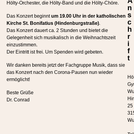
A
Hölty-Orchester, die Hölty-Band und die Hölty-Chöre.
n
s
Das Konzert beginnt
um 19.00 Uhr in der katholischen
c
Kirche St. Bonifatius (Hindenburgstraße)
.
h
Das Konzert dauert ca. 2 Stunden und bietet die
r
Gelegenheit sich musikalisch in die Weihnachtszeit
i
einzustimmen.
f
Der Eintritt ist frei. Um Spenden wird gebeten.
t
Wir danken bereits jetzt der Fachgruppe Musik, dass sie
das Konzert nach den Corona-Pausen nun wieder
Höl
ermöglicht!
Gy
Wu
Beste Grüße
Hi
Dr. Conrad
25
31
Wu