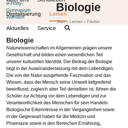
Skip
Open
Close
Biologie
to
mobile
mobile
Digitalisierung
Lernen
content
Start
»
Lernen
»
Fächer
menu
menu
Aktuelles
Service
Biologie
Naturwissenschaften im Allgemeinen prägen unsere
Gesellschaft und bilden einen wesentlichen Teil
unserer kulturellen Identität. Der Beitrag der Biologie
liegt in der Auseinandersetzung mit dem Lebendigen.
Die von der Natur ausgehende Faszination und das
Wissen, dass der Mensch seine Umwelt tiefgreifend
beeinflusst, zugleich aber Teil derselben ist, führen die
Schüler zur Achtung vor dem Lebendigen und zur
Verantwortlichkeit des Menschen für sein Handeln.
Biologische Erkenntnisse in der Vergangenheit sowie
in der Gegenwart haben für die Medizin und
Pharmazie sowie in den Bereichen Ernährung,