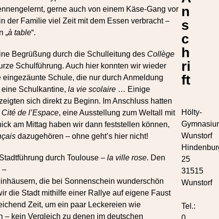
n
ennengelernt, gerne auch von einem Käse-Gang vor
n der Familie viel Zeit mit dem Essen verbracht –
s
n „
à table
“.
c
h
ine Begrüßung durch die Schulleitung des
Collège
ri
urze Schulführung. Auch hier konnten wir wieder
ft
 eingezäunte Schule, die nur durch Anmeldung
 eine Schulkantine,
la vie scolaire
… Einige
igten sich direkt zu Beginn. Im Anschluss hatten
Hölty-
e
Cité de l’Espace
, eine Ausstellung zum Weltall mit
Gymnasiu
ck am Mittag haben wir dann feststellen können,
Wunstorf
nçais
dazugehören – ohne geht’s hier nicht!
Hindenbur
e Stadtführung durch Toulouse –
la ville rose
.
Den
25
 –
31515
teinhäusern, die bei Sonnenschein wunderschön
Wunstorf
r die Stadt mithilfe einer Rallye auf eigene Faust
ichend Zeit, um ein paar Leckereien wie
Tel.:
 – kein Vergleich zu denen im deutschen
0