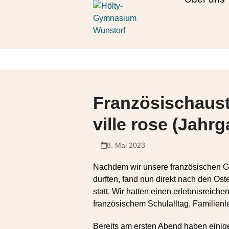
Skip
Open
Close
to
mobile
mobile
content
menu
menu
Französischaust
ville rose (Jahrg
8. Mai 2023
Nachdem wir unsere französischen Gä
durften, fand nun direkt nach den Os
statt. Wir hatten einen erlebnisreich
französischem Schulalltag, Familienl
Bereits am ersten Abend haben einig