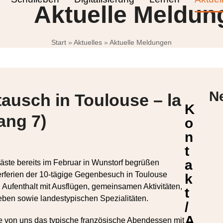
Aktuelle Meldun
Start
»
Aktuelles
»
Aktuelle Meldungen
N
ausch in Toulouse – la
K
ang 7)
o
n
t
a
ste bereits im Februar in Wunstorf begrüßen
terferien der 10-tägige Gegenbesuch in Toulouse
k
en Aufenthalt mit Ausflügen, gemeinsamen Aktivitäten,
t
eben sowie landestypischen Spezialitäten.
/
A
e von uns das typische französische Abendessen mit