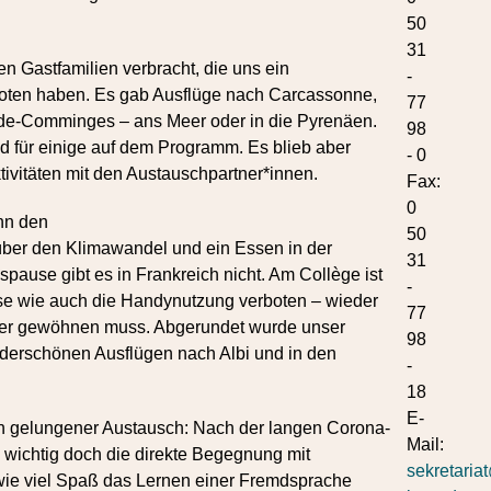
50
31
 Gastfamilien verbracht, die uns ein
-
ten haben. Es gab Ausflüge nach Carcassonne,
77
-de-Comminges – ans Meer oder in die Pyrenäen.
98
nd für einige auf dem Programm. Es blieb aber
- 0
ktivitäten mit den Austauschpartner*innen.
Fax:
0
nn den
50
r über den Klimawandel und ein Essen in der
31
pause gibt es in Frankreich nicht. Am Collège ist
-
se wie auch die Handynutzung verboten – wieder
77
ter gewöhnen muss. Abgerundet wurde unser
98
nderschönen Ausflügen nach Albi und in den
-
18
E-
h gelungener Austausch: Nach der langen Corona-
Mail:
 wichtig doch die direkte Begegnung mit
sekretari
 wie viel Spaß das Lernen einer Fremdsprache