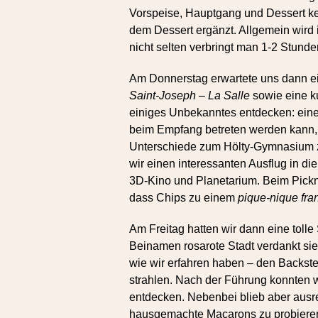
Vorspeise, Hauptgang und Dessert k
dem Dessert ergänzt. Allgemein wird i
nicht selten verbringt man 1-2 Stunde
Am Donnerstag erwartete uns dann e
Saint-Joseph – La Salle
sowie eine k
einiges Unbekanntes entdecken: eine
beim Empfang betreten werden kann,
Unterschiede zum Hölty-Gymnasium ze
wir einen interessanten Ausflug in di
3D-Kino und Planetarium. Beim Pickni
dass Chips zu einem
pique-nique fra
Am Freitag hatten wir dann eine toll
Beinamen rosarote Stadt verdankt sie
wie wir erfahren haben – den Backs
strahlen. Nach der Führung konnten wi
entdecken. Nebenbei blieb aber ausre
hausgemachte Macarons zu probieren