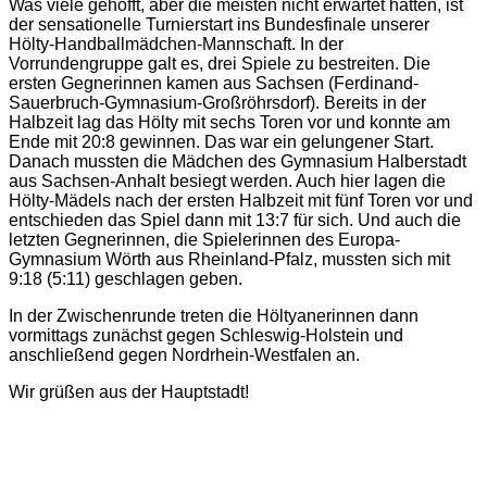
Was viele gehofft, aber die meisten nicht erwartet hätten, ist
der sensationelle Turnierstart ins Bundesfinale unserer
Hölty-Handballmädchen-Mannschaft. In der
Vorrundengruppe galt es, drei Spiele zu bestreiten. Die
ersten Gegnerinnen kamen aus Sachsen (Ferdinand-
Sauerbruch-Gymnasium-Großröhrsdorf). Bereits in der
Halbzeit lag das Hölty mit sechs Toren vor und konnte am
Ende mit 20:8 gewinnen. Das war ein gelungener Start.
Danach mussten die Mädchen des Gymnasium Halberstadt
aus Sachsen-Anhalt besiegt werden. Auch hier lagen die
Hölty-Mädels nach der ersten Halbzeit mit fünf Toren vor und
entschieden das Spiel dann mit 13:7 für sich. Und auch die
letzten Gegnerinnen, die Spielerinnen des Europa-
Gymnasium Wörth aus Rheinland-Pfalz, mussten sich mit
9:18 (5:11) geschlagen geben.
In der Zwischenrunde treten die Höltyanerinnen dann
vormittags zunächst gegen Schleswig-Holstein und
anschließend gegen Nordrhein-Westfalen an.
Wir grüßen aus der Hauptstadt!