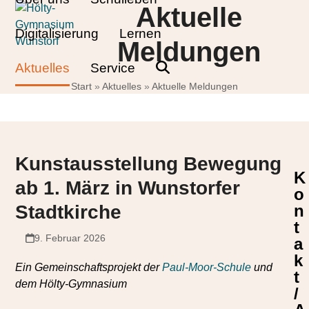
Skip
Open
Close
Aktuelle
to
mobile
mobile
Digitalisierung
Lernen
content
Meldungen
menu
menu
Aktuelles
Service
Start
»
Aktuelles
»
Aktuelle Meldungen
­Kunstausstellung Bewegung
K
ab 1. März in Wunstorfer
o
Stadtkirche
n
t
9. Februar 2026
a
k
Ein Gemeinschaftsprojekt der
Paul-Moor-Schule
und
t
dem Hölty-Gymnasium
/