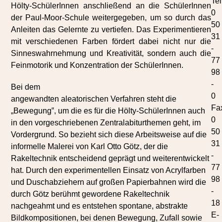
Tel
Hölty-SchülerInnen anschließend an die SchülerInnen
0
der Paul-Moor-Schule weitergegeben, um so durch das
50
Anleiten das Gelernte zu vertiefen. Das Experimentieren
31
mit verschiedenen Farben fördert dabei nicht nur die
-
Sinneswahrnehmung und Kreativität, sondern auch die
77
Feinmotorik und Konzentration der SchülerInnen.
98
-
Bei dem
0
angewandten aleatorischen Verfahren steht die
Fa
„Bewegung‟, um die es für die Hölty-SchülerInnen auch
0
in den vorgeschriebenen Zentralabiturthemen geht, im
50
Vordergrund. So bezieht sich diese Arbeitsweise auf die
31
informelle Malerei von Karl Otto Götz, der die
-
Rakeltechnik entscheidend geprägt und weiterentwickelt
77
hat. Durch den experimentellen Einsatz von Acrylfarben
98
und Duschabziehern auf großen Papierbahnen wird die
-
durch Götz berühmt gewordene Rakeltechnik
18
nachgeahmt und es entstehen spontane, abstrakte
E-
Bildkompositionen, bei denen Bewegung, Zufall sowie