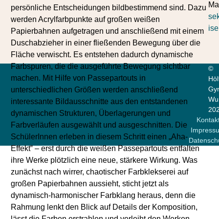
Mai
persönliche Entscheidungen bildbestimmend sind. Dazu
se
werden Acrylfarbpunkte auf großen weißen
ise
Papierbahnen aufgetragen und anschließend mit einem
Duschabzieher in einer fließenden Bewegung über die
Fläche verwischt. Es entstehen dadurch dynamische
Farbspuren, die die ausgeführte Bewegung sichtbar
©
machen. Mit Hilfe von Passepartouts in
Höl
Gy
unterschiedlichen Größen werden anschließend
Wun
interessante Bildausschnitte aus den entstandenen
20
dynamischen Strukturen, Überlagerungen und
Kontak
Farbverläufen ausgewählt und ausgeschnitten. Die
Impress
SchülerInnen erleben in diesem Schritt einen „Aha-
Datensch
Effekt‟ – erst durch die weißen Passepartouts entfalten
ihre Werke plötzlich eine neue, stärkere Wirkung. Was
zunächst nach wirrer, chaotischer Farbklekserei auf
großen Papierbahnen aussieht, sticht jetzt als
dynamisch-harmonischer Farbklang heraus, denn die
Rahmung lenkt den Blick auf Details der Komposition,
lässt die Farben erstrahlen und verleiht den Werken