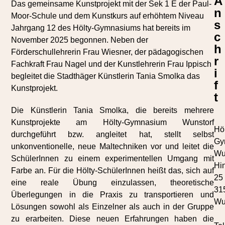
A
Das gemeinsame Kunstprojekt mit
der Sek 1 E der Paul-
n
Moor-Schule
und dem Kunstkurs auf erhöhtem Niveau
s
Jahrgang 12 des Hölty-Gymnasiums hat bereits im
c
November 2025 begonnen. Neben der
h
Förderschullehrerin Frau Wiesner, der pädagogischen
r
Fachkraft Frau Nagel und der Kunstlehrerin Frau Ippisch
i
begleitet die Stadthäger Künstlerin Tania Smolka das
f
Kunstprojekt.
t
Die Künstlerin Tania Smolka, die bereits mehrere
Kunstprojekte am Hölty-Gymnasium Wunstorf
Höl
durchgeführt bzw. angleitet hat, stellt selbst
Gy
unkonventionelle, neue Maltechniken vor und leitet die
Wu
SchülerInnen zu einem experimentellen Umgang mit
Hi
Farbe an. Für die Hölty-SchülerInnen heißt das, sich auf
25
eine reale Übung einzulassen, theoretische
31
Überlegungen in die Praxis zu transportieren und
Wu
Lösungen sowohl als Einzelner als auch in der Gruppe
zu erarbeiten. Diese neuen Erfahrungen haben die