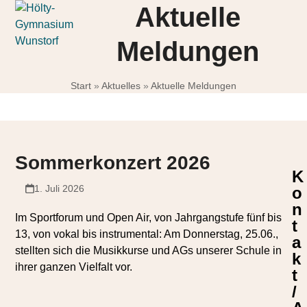
Skip
Open
Close
Aktuelle
to
mobile
mobile
content
Meldungen
menu
menu
Start
»
Aktuelles
»
Aktuelle Meldungen
Sommerkonzert 2026
K
1. Juli 2026
o
n
Im Sportforum und Open Air, von Jahrgangstufe fünf bis
t
13, von vokal bis instrumental: Am Donnerstag, 25.06.,
a
stellten sich die Musikkurse und AGs unserer Schule in
k
ihrer ganzen Vielfalt vor.
t
/