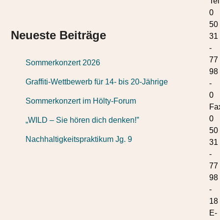
Tel
0
50
Neueste Beiträge
31
-
77
Sommerkonzert 2026
98
Graffiti-Wettbewerb für 14- bis 20-Jährige
-
0
Sommerkonzert im Hölty-Forum
Fa
0
„WILD – Sie hören dich denken!”
50
Nachhaltigkeitspraktikum Jg. 9
31
-
77
98
-
18
E-