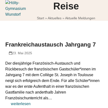
Skip
Open
Close
Reise
to
mobile
mobile
content
Start
»
Aktuelles
»
Aktuelle Meldungen
menu
menu
Frankreichaustausch Jahrgang 7
23. Mai 2025
Der diesjährige Französisch-Austausch und
Rückbesuch der französischen Gastschüler*innen im
Jahrgang 7 mit dem Collège St. Joseph in Toulouse
neigt sich erfolgreich dem Ende. Für alle Schüler*innen
war es der erste Aufenthalt in einer französischen
Gastfamilie nach anderthalb Jahren
Französischunterricht als…
weiterlesen