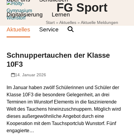
Skip
Open
Close
FG Sport
to
mobile
mobile
Digitalisierung
Lernen
content
Start
»
Aktuelles
»
Aktuelle Meldungen
menu
menu
Aktuelles
Service
Schnuppertauchen der Klasse
10F3
14. Januar 2026
Im Januar haben zwölf Schülerinnen und Schüler der
Klasse 10F3 die besondere Gelegenheit, an drei
Terminen im Wunstorf Elements in die faszinierende
Welt des Tauchens hineinzuschnuppern. Möglich wird
dieses außergewöhnliche Angebot durch eine
Kooperation mit dem Tauchsportclub Wunstorf. Fünf
engagierte…