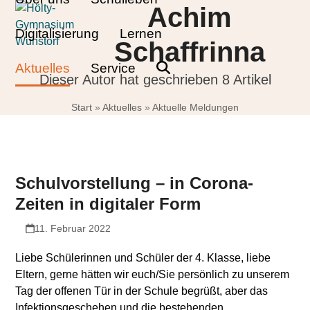
Skip
Open
Close
Achim
to
mobile
mobile
Digitalisierung
Lernen
content
Schaffrinna
menu
menu
Aktuelles
Service
Dieser Autor hat geschrieben 8 Artikel
Start
»
Aktuelles
»
Aktuelle Meldungen
Schulvorstellung – in Corona-
Zeiten in digitaler Form
11. Februar 2022
Liebe Schülerinnen und Schüler der 4. Klasse, liebe
Eltern, gerne hätten wir euch/Sie persönlich zu unserem
Tag der offenen Tür in der Schule begrüßt, aber das
Infektionsgeschehen und die bestehenden