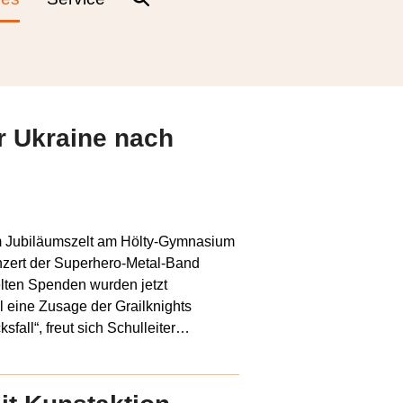
r Ukraine nach
m Jubiläumszelt am Hölty-Gymnasium
nzert der Superhero-Metal-Band
ielten Spenden wurden jetzt
l eine Zusage der Grailknights
fall“, freut sich Schulleiter…